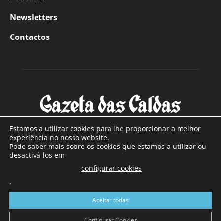
Newsletters
Contactos
Estamos a utilizar cookies para lhe proporcionar a melhor
experiência no nosso website.
Pode saber mais sobre os cookies que estamos a utilizar ou
SOBRE NÓS
desactivá-los em
configurar cookies
Com sede nas Caldas da Rainha e mais de 90 anos de
.
existência, é o jornal regional com maior número de leitores
a sul de distrito de Leiria, com mais de 40.000 leitores por
Aceitar todas
toda a região Oeste. Jornal com distribuição em Portugal
Continental e assinatura online.
Configurar Cookies