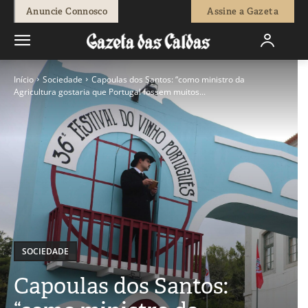
Anuncie Connosco
Assine a Gazeta
Início
Sociedade
Capoulas dos Santos: “como ministro da
Agricultura gostaria que Portugal fossem muitos...
SOCIEDADE
Capoulas dos Santos: