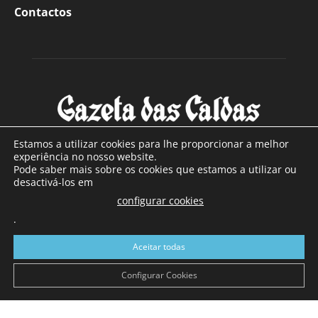
Contactos
Estamos a utilizar cookies para lhe proporcionar a melhor
experiência no nosso website.
Pode saber mais sobre os cookies que estamos a utilizar ou
SOBRE NÓS
desactivá-los em
configurar cookies
Com sede nas Caldas da Rainha e mais de 90 anos de
.
existência, é o jornal regional com maior número de leitores
a sul de distrito de Leiria, com mais de 40.000 leitores por
Aceitar todas
toda a região Oeste. Jornal com distribuição em Portugal
Continental e assinatura online.
Configurar Cookies
SIGA-NOS