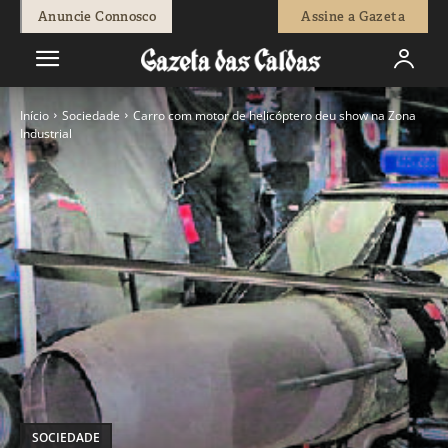
Anuncie Connosco
Assine a Gazeta
Início
Sociedade
Carro com motor de helicóptero deu show na Zona
Industrial
SOCIEDADE