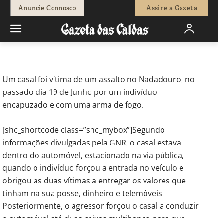
-
Joel Ribeiro
29 de Julho, 2016
1346
0
Anuncie Connosco
Assine a Gazeta
Início
Sociedade
Casal assaltado por um encapuzado no
Nadadouro
Um casal foi vítima de um assalto no Nadadouro, no
passado dia 19 de Junho por um indivíduo
encapuzado e com uma arma de fogo.
[shc_shortcode class=”shc_mybox”]Segundo
informações divulgadas pela GNR, o casal estava
dentro do automóvel, estacionado na via pública,
quando o indivíduo forçou a entrada no veículo e
obrigou as duas vítimas a entregar os valores que
tinham na sua posse, dinheiro e telemóveis.
Posteriormente, o agressor forçou o casal a conduzir