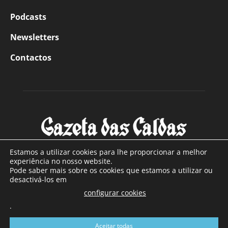
Podcasts
Newsletters
Contactos
Estamos a utilizar cookies para lhe proporcionar a melhor
experiência no nosso website.
Pode saber mais sobre os cookies que estamos a utilizar ou
SOBRE NÓS
desactivá-los em
configurar cookies
Com sede nas Caldas da Rainha e mais de 90 anos de
.
existência, é o jornal regional com maior número de leitores
a sul de distrito de Leiria, com mais de 40.000 leitores por
Aceitar todas
toda a região Oeste. Jornal com distribuição em Portugal