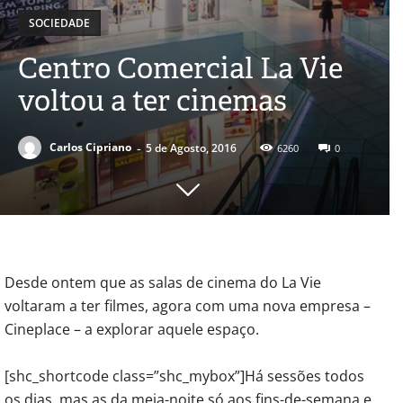
SOCIEDADE
Centro Comercial La Vie
voltou a ter cinemas
-
Carlos Cipriano
5 de Agosto, 2016
6260
0
Desde ontem que as salas de cinema do La Vie
voltaram a ter filmes, agora com uma nova empresa –
Cineplace – a explorar aquele espaço.
[shc_shortcode class=”shc_mybox”]Há sessões todos
os dias, mas as da meia-noite só aos fins-de-semana e