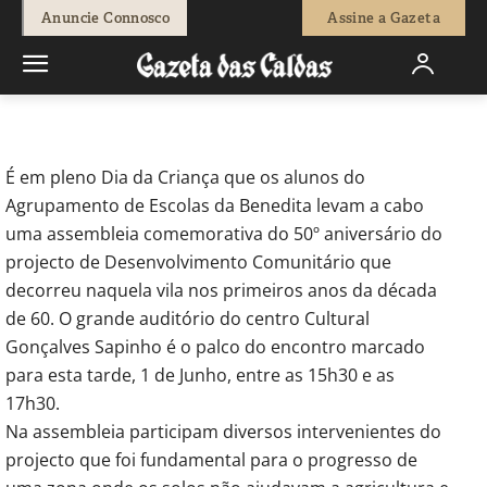
-
Redação
1 de Junho, 2012
530
0
Anuncie Connosco
Assine a Gazeta
Início
Actuais
Crianças comemoram 50 anos do
Desenvolvimento Comunitário da Benedita
É em pleno Dia da Criança que os alunos do
Agrupamento de Escolas da Benedita levam a cabo
uma assembleia comemorativa do 50º aniversário do
projecto de Desenvolvimento Comunitário que
decorreu naquela vila nos primeiros anos da década
de 60. O grande auditório do centro Cultural
Gonçalves Sapinho é o palco do encontro marcado
para esta tarde, 1 de Junho, entre as 15h30 e as
17h30.
Na assembleia participam diversos intervenientes do
projecto que foi fundamental para o progresso de