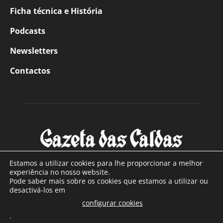
Ficha técnica e História
Podcasts
Newsletters
Contactos
Estamos a utilizar cookies para lhe proporcionar a melhor
experiência no nosso website.
Pode saber mais sobre os cookies que estamos a utilizar ou
SOBRE NÓS
desactivá-los em
configurar cookies
Com sede nas Caldas da Rainha e mais de 90 anos de
.
existência, é o jornal regional com maior número de leitores