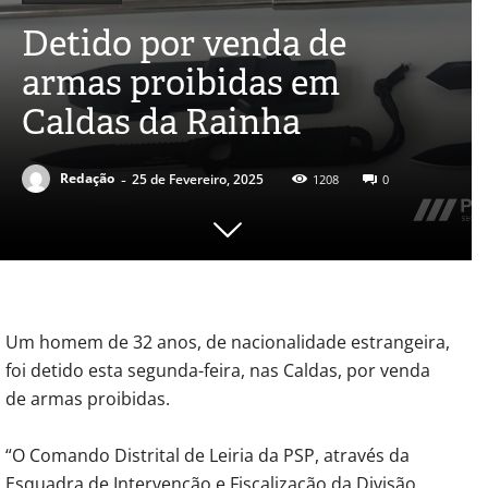
Detido por venda de
armas proibidas em
Caldas da Rainha
-
Redação
25 de Fevereiro, 2025
1208
0
Um homem de 32 anos, de nacionalidade estrangeira,
foi detido esta segunda-feira, nas Caldas, por venda
de armas proibidas.
“O Comando Distrital de Leiria da PSP, através da
Esquadra de Intervenção e Fiscalização da Divisão