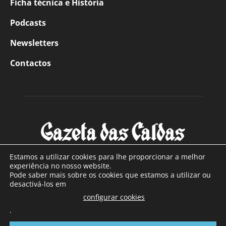
Ficha técnica e História
Podcasts
Newsletters
Contactos
Estamos a utilizar cookies para lhe proporcionar a melhor
experiência no nosso website.
Pode saber mais sobre os cookies que estamos a utilizar ou
SOBRE NÓS
desactivá-los em
configurar cookies
Com sede nas Caldas da Rainha e mais de 90 anos de
.
existência, é o jornal regional com maior número de leitores
a sul de distrito de Leiria, com mais de 40.000 leitores por