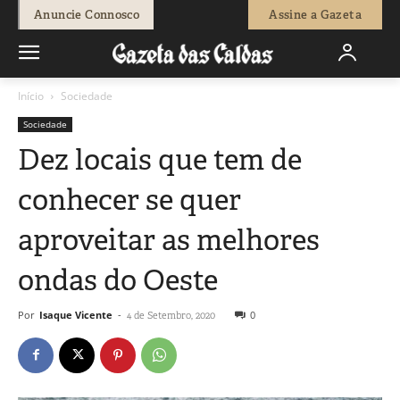
Anuncie Connosco
Assine a Gazeta
Início
Sociedade
Sociedade
Dez locais que tem de
conhecer se quer
aproveitar as melhores
ondas do Oeste
Por
Isaque Vicente
-
0
4 de Setembro, 2020