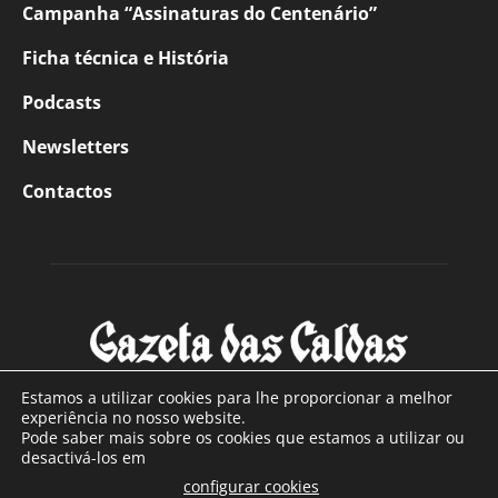
Campanha “Assinaturas do Centenário”
Ficha técnica e História
Podcasts
Newsletters
Contactos
Estamos a utilizar cookies para lhe proporcionar a melhor
experiência no nosso website.
Pode saber mais sobre os cookies que estamos a utilizar ou
SOBRE NÓS
desactivá-los em
configurar cookies
Com sede nas Caldas da Rainha e mais de 90 anos de