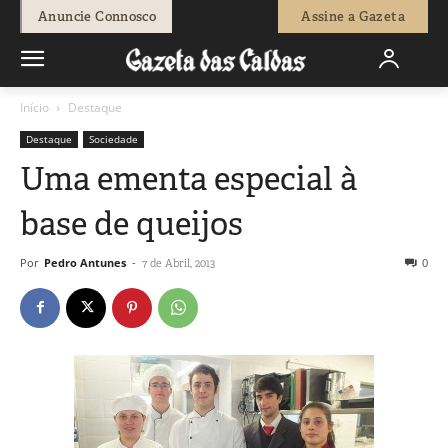
Anuncie Connosco
Assine a Gazeta
Início
Destaque
Destaque
Sociedade
Uma ementa especial à
base de queijos
Por
Pedro Antunes
-
0
7 de Abril, 2013