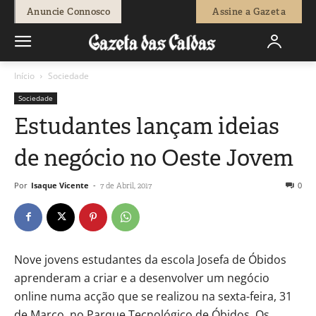
Anuncie Connosco
Assine a Gazeta
Início
Sociedade
Sociedade
Estudantes lançam ideias
de negócio no Oeste Jovem
Por
Isaque Vicente
-
0
7 de Abril, 2017
Nove jovens estudantes da escola Josefa de Óbidos
aprenderam a criar e a desenvolver um negócio
online numa acção que se realizou na sexta-feira, 31
de Março, no Parque Tecnológico de Óbidos. Os