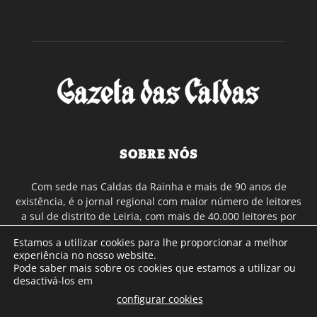
SOBRE NÓS
Com sede nas Caldas da Rainha e mais de 90 anos de
existência, é o jornal regional com maior número de leitores
a sul de distrito de Leiria, com mais de 40.000 leitores por
toda a região Oeste. Jornal com distribuição em Portugal
Estamos a utilizar cookies para lhe proporcionar a melhor
Continental e assinatura online.
experiência no nosso website.
Pode saber mais sobre os cookies que estamos a utilizar ou
desactivá-los em
SIGA-NOS
configurar cookies