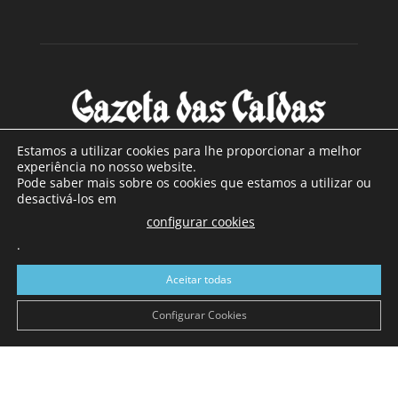
Estamos a utilizar cookies para lhe proporcionar a melhor
experiência no nosso website.
Pode saber mais sobre os cookies que estamos a utilizar ou
SOBRE NÓS
desactivá-los em
configurar cookies
Com sede nas Caldas da Rainha e mais de 90 anos de
.
existência, é o jornal regional com maior número de leitores
a sul de distrito de Leiria, com mais de 40.000 leitores por
Aceitar todas
toda a região Oeste. Jornal com distribuição em Portugal
Continental e assinatura online.
Configurar Cookies
SIGA-NOS