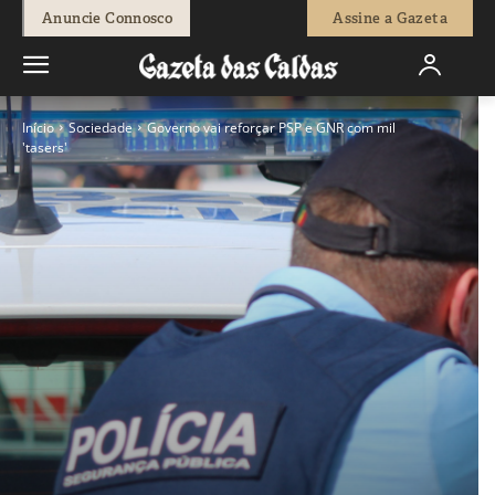
Anuncie Connosco
Assine a Gazeta
Início
Sociedade
Governo vai reforçar PSP e GNR com mil
'tasers'