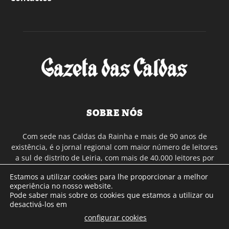
SOBRE NÓS
Com sede nas Caldas da Rainha e mais de 90 anos de
existência, é o jornal regional com maior número de leitores
a sul de distrito de Leiria, com mais de 40.000 leitores por
toda a região Oeste. Jornal com distribuição em Portugal
Estamos a utilizar cookies para lhe proporcionar a melhor
Continental e assinatura online.
experiência no nosso website.
Pode saber mais sobre os cookies que estamos a utilizar ou
desactivá-los em
SIGA-NOS
configurar cookies