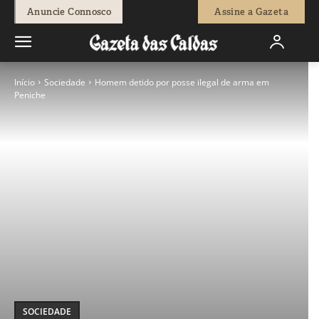
Anuncie Connosco
Assine a Gazeta
Início
Sociedade
Homem detido por posse ilegal de arma em
Peniche
SOCIEDADE