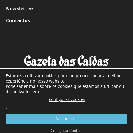
Newsletters
Contactos
Estamos a utilizar cookies para lhe proporcionar a melhor
experiência no nosso website.
Pode saber mais sobre os cookies que estamos a utilizar ou
SOBRE NÓS
desactivá-los em
configurar cookies
Com sede nas Caldas da Rainha e mais de 90 anos de
.
existência, é o jornal regional com maior número de leitores
a sul de distrito de Leiria, com mais de 40.000 leitores por
Aceitar todas
toda a região Oeste. Jornal com distribuição em Portugal
Continental e assinatura online.
Configurar Cookies