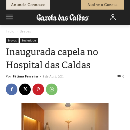
Anuncie Connosco
Assine a Gazeta
Início
Breves
Breves
Sociedade
Inaugurada capela no
Hospital das Caldas
Por
Fátima Ferreira
-
0
8 de Abril, 2011