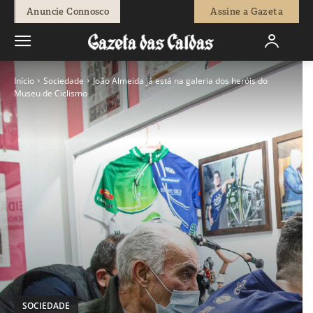
Anuncie Connosco
Assine a Gazeta
Início
Sociedade
João Almeida já está na galeria dos heróis do
Museu de Ciclismo
SOCIEDADE