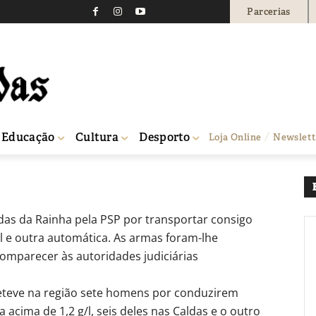
Parcerias
os detido nas Caldas co
41
0
Educação
Cultura
Desporto
Loja Online
Newslett
lhas
das da Rainha pela PSP por transportar consigo
 e outra automática. As armas foram-lhe
comparecer às autoridades judiciárias
 deteve na região sete homens por conduzirem
cima de 1,2 g/l, seis deles nas Caldas e o outro