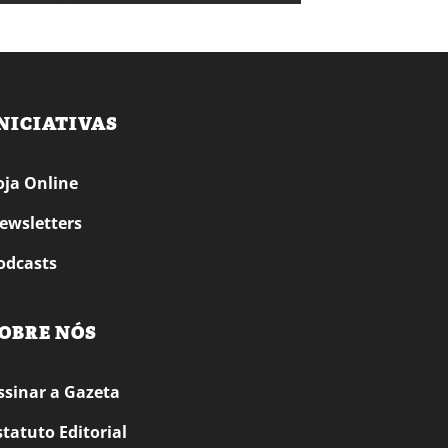
NICIATIVAS
oja Online
ewsletters
odcasts
OBRE NÓS
ssinar a Gazeta
statuto Editorial