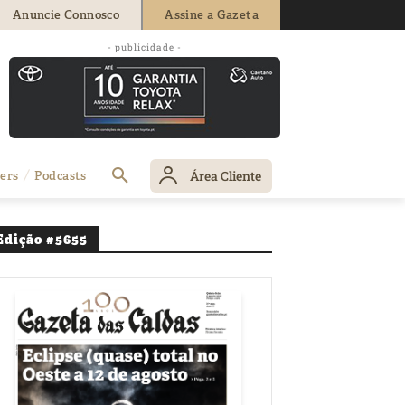
Anuncie Connosco
Assine a Gazeta
- publicidade -
m duas navalhas
Área Cliente
ers
Podcasts
Edição #5655