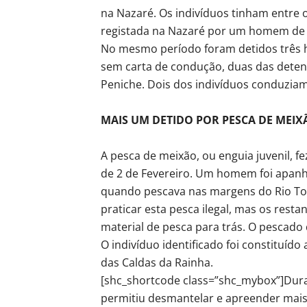
na Nazaré. Os indivíduos tinham entre o
registada na Nazaré por um homem de 6
No mesmo período foram detidos três h
sem carta de condução, duas das deten
Peniche. Dois dos indivíduos conduzia
MAIS UM DETIDO POR PESCA DE MEIX
A pesca de meixão, ou enguia juvenil, 
de 2 de Fevereiro. Um homem foi apanha
quando pescava nas margens do Rio Tor
praticar esta pesca ilegal, mas os rest
material de pesca para trás. O pescado 
O indivíduo identificado foi constituíd
das Caldas da Rainha.
[shc_shortcode class=”shc_mybox”]Duran
permitiu desmantelar e apreender mais