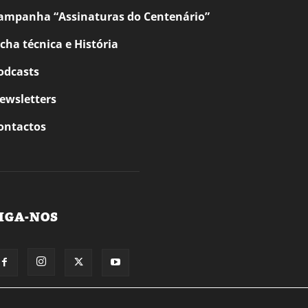
ampanha “Assinaturas do Centenário”
icha técnica e História
odcasts
ewsletters
ontactos
IGA-NOS