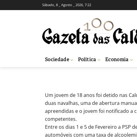
Sábado, 8 _ Agosto _ 2026, 7:22
SOCIEDADE
Jovem de 18 an
-
Joel Ribeiro
9 de Fevereiro, 2018
10
Sociedade
Política
Economia
Início
Sociedade
Jovem de 18 anos detido nas Caldas com duas nava
Um jovem de 18 anos foi detido nas Cal
duas navalhas, uma de abertura manual
apreendidas e o jovem foi notificado a 
competentes.
Entre os dias 1 e 5 de Fevereiro a PSP
automóveis com uma taxa de alcoolemia a