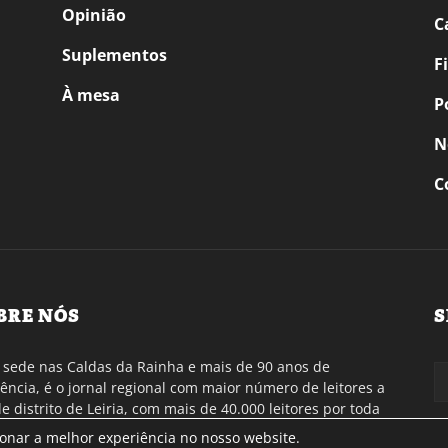
Opinião
C
Suplementos
F
À mesa
P
N
C
BRE NÓS
S
sede nas Caldas da Rainha e mais de 90 anos de
tência, é o jornal regional com maior número de leitores a
de distrito de Leiria, com mais de 40.000 leitores por toda
gião Oeste. Jornal com distribuição em Portugal
ionar a melhor experiência no nosso website.