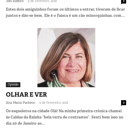
-
Joel Ribeiro
9 de Fevereiro, 2018
0
Estes dois amiguinhos foram os últimos a entrar, tiveram de ficar
juntos e dão-se bem. Ele é o Faísca é um cão minorquinhas, com...
Opinião
OLHAR E VER
-
Ana Maria Pacheco
9 de Fevereiro, 2018
0
Os esqueletos na cidade Olá! Na minha primeira crónica chamei
às Caldas da Rainha “bela terra de contrastes”. Senti bem isso no
dia 20 de Janeiro ao...