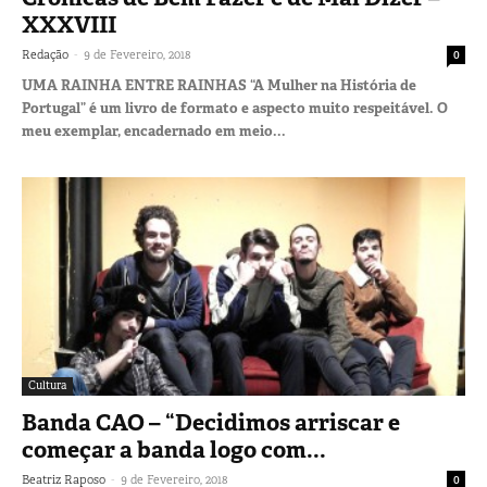
XXXVIII
-
Redação
9 de Fevereiro, 2018
0
UMA RAINHA ENTRE RAINHAS “A Mulher na História de
Portugal” é um livro de formato e aspecto muito respeitável. O
meu exemplar, encadernado em meio...
Cultura
Banda CAO – “Decidimos arriscar e
começar a banda logo com...
-
Beatriz Raposo
9 de Fevereiro, 2018
0