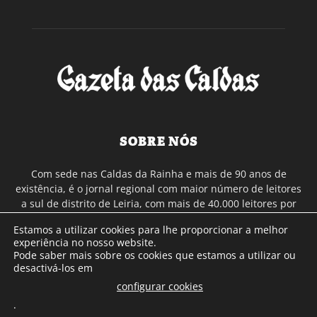
SOBRE NÓS
Com sede nas Caldas da Rainha e mais de 90 anos de
existência, é o jornal regional com maior número de leitores
a sul de distrito de Leiria, com mais de 40.000 leitores por
toda a região Oeste. Jornal com distribuição em Portugal
Estamos a utilizar cookies para lhe proporcionar a melhor
Continental e assinatura online.
experiência no nosso website.
Pode saber mais sobre os cookies que estamos a utilizar ou
desactivá-los em
SIGA-NOS
configurar cookies
.