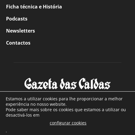
Ficha técnica e História
Podcasts
Newsletters
Contactos
Estamos a utilizar cookies para lhe proporcionar a melhor
experiência no nosso website.
Pode saber mais sobre os cookies que estamos a utilizar ou
SOBRE NÓS
desactivá-los em
configurar cookies
Com sede nas Caldas da Rainha e mais de 90 anos de
.
existência, é o jornal regional com maior número de leitores