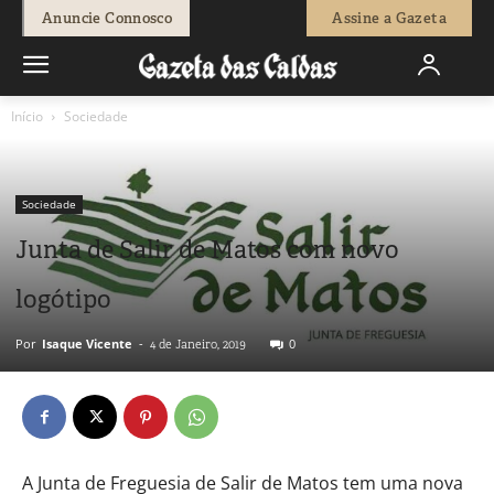
Anuncie Connosco
Assine a Gazeta
Início
Sociedade
Sociedade
Junta de Salir de Matos com novo
logótipo
Por
Isaque Vicente
-
0
4 de Janeiro, 2019
A Junta de Freguesia de Salir de Matos tem uma nova