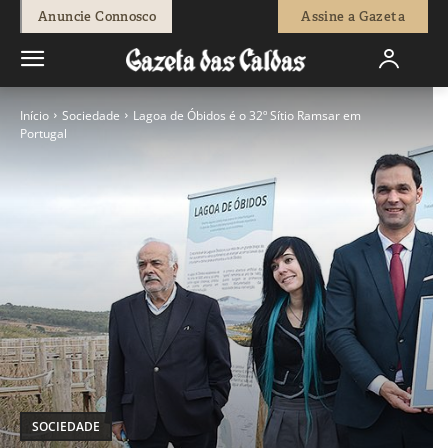
Anuncie Connosco
Assine a Gazeta
Início
Sociedade
Lagoa de Óbidos é o 32º Sítio Ramsar em
Portugal
SOCIEDADE