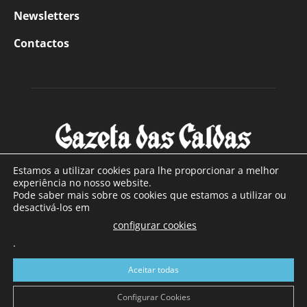
Newsletters
Contactos
Estamos a utilizar cookies para lhe proporcionar a melhor
experiência no nosso website.
Pode saber mais sobre os cookies que estamos a utilizar ou
SOBRE NÓS
desactivá-los em
configurar cookies
Com sede nas Caldas da Rainha e mais de 90 anos de
.
existência, é o jornal regional com maior número de leitores
a sul de distrito de Leiria, com mais de 40.000 leitores por
Aceitar todas
toda a região Oeste. Jornal com distribuição em Portugal
Continental e assinatura online.
Configurar Cookies