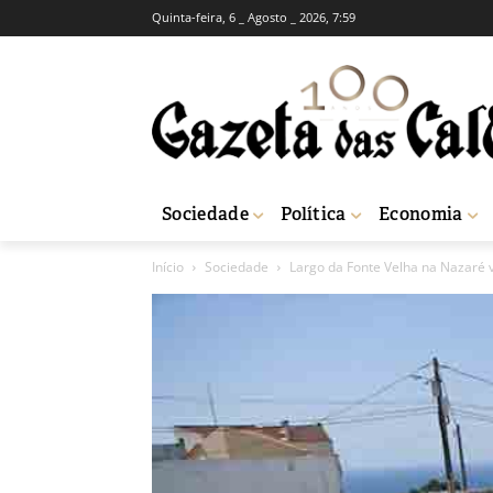
Quinta-feira, 6 _ Agosto _ 2026, 7:59
Sociedade
Política
Economia
Início
Sociedade
Largo da Fonte Velha na Nazaré v