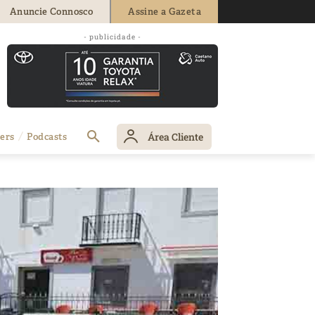
Anuncie Connosco
Assine a Gazeta
- publicidade -
Área Cliente
ers
Podcasts