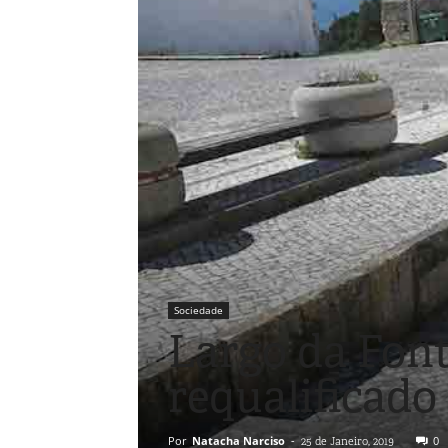
Sociedade
Largo da Font
requalificado
Por
Natacha Narciso
-
0
25 de Janeiro, 2019