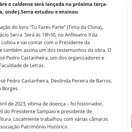
re o caldense será lançada na próxima terça-
oa, onde J.Serra estudou e ensinou
ação do livro “Tu Fazes Parte” (Tinta da China),
o Serra. Será às 18h30, no Anfiteatro II da
 Lisboa e vai contar com o Presidente da
que também assina um dos testemunhos da obra. O
José Pedro Castanheira, um dos organizadores e
Faculdade de Letras.
sé Pedro Castanheira, Deolinda Pereira de Barros,
u Borges.
ril de 2023, vítima de doença – foi historiador,
vil do Presidente Sampaio e presidente de
ultura. Localmente trabalhou com várias câmaras
sociação Património Histórico .