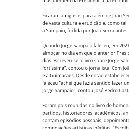
mas também da Presidência da Repúbli
Ficaram amigos e, para além de João S
de vasta cultura e erudição e, como tal,
a Sampaio, foi lida por João Serra antes
Quando Jorge Sampaio faleceu, em 2021
almoçar no dia em que o anterior Pres
dias escreveu-se o livro sobre Jorge S
fortíssima”, contou o jornalista. Com J
e a Guimarães. Desde então estabelec
faleceu “achei que fazia sentido fazer
Jorge Sampaio”, contou José Pedro Cast
Foram pois reunidos no livro de homena
partidos, historiadores, académicos, ant
contam episódios pessoais, depoimento
composições artísticas inéditas. “Esco