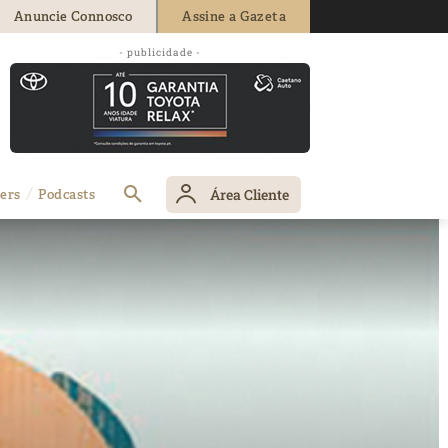
Anuncie Connosco
Assine a Gazeta
- publicidade -
Área Cliente
ers
Podcasts