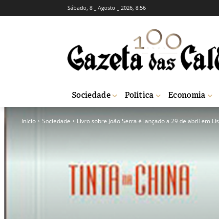
Sábado, 8 _ Agosto _ 2026, 8:56
Sociedade
Política
Economia
Início
Sociedade
Livro sobre João Serra é lançado a 29 de abril em Li