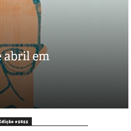
e abril em
Edição #5655