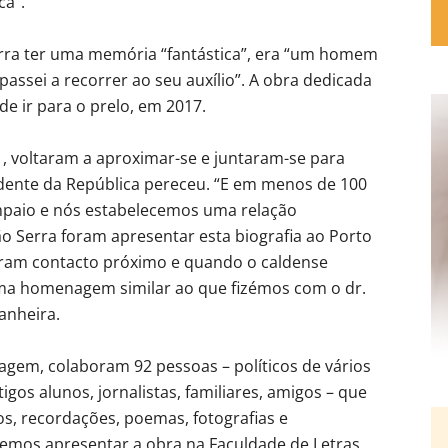
ca”.
erra ter uma memória “fantástica”, era “um homem
 passei a recorrer ao seu auxílio”. A obra dedicada
 de ir para o prelo, em 2017.
, voltaram a aproximar-se e juntaram-se para
idente da República pereceu. “E em menos de 100
ampaio e nós estabelecemos uma relação
oão Serra foram apresentar esta biografia ao Porto
eram contacto próximo e quando o caldense
 uma homenagem similar ao que fizémos com o dr.
anheira.
gem, colaboram 92 pessoas – políticos de vários
igos alunos, jornalistas, familiares, amigos – que
s, recordações, poemas, fotografias e
lhemos apresentar a obra na Faculdade de Letras