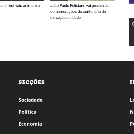
ras e festivais animam a
João Paulo Feliciano vai presidir às
comemorações do centenário de
elevação a cidade
SECÇÕES
I
Sociedade
L
Política
N
Economia
P