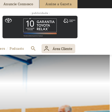
Anuncie Connosco
Assine a Gazeta
- publicidade -
Área Cliente
ers
Podcasts