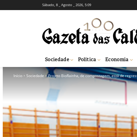
Sábado, 8 _ Agosto _ 2026, 5:09
Sociedade
Política
Economia
Início
Sociedade
Projeto BioRainha, de compostagem, está de regre