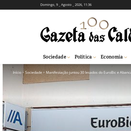
Domingo, 9 _ Agosto _ 2026, 11:36
Sociedade
Política
Economia
Início
Sociedade
Manifestação juntou 30 lesados do EuroBic e Abanc