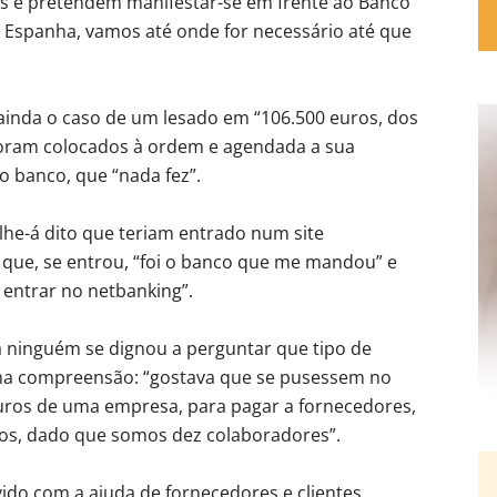
ís e pretendem manifestar-se em frente ao Banco
té Espanha, vamos até onde for necessário até que
 ainda o caso de um lesado em “106.500 euros, dos
 foram colocados à ordem e agendada a sua
 banco, que “nada fez”.
lhe-á dito que teriam entrado num site
 que, se entrou, “foi o banco que me mandou” e
entrar no netbanking”.
 ninguém se dignou a perguntar que tipo de
ma compreensão: “gostava que se pusessem no
euros de uma empresa, para pagar a fornecedores,
ios, dado que somos dez colaboradores”.
do com a ajuda de fornecedores e clientes,