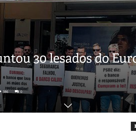
untou 30 lesados do Eur
386
0