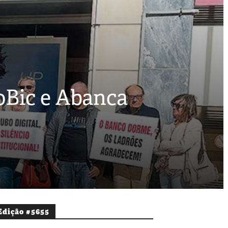
oBic e Abanca
Edição #5655