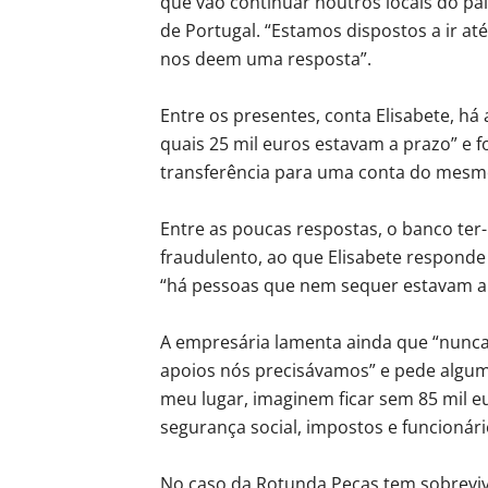
que vão continuar noutros locais do pa
de Portugal. “Estamos dispostos a ir a
nos deem uma resposta”.
Entre os presentes, conta Elisabete, há
quais 25 mil euros estavam a prazo” e
transferência para uma conta do mesmo
Entre as poucas respostas, o banco ter-
fraudulento, ao que Elisabete responde
“há pessoas que nem sequer estavam a 
A empresária lamenta ainda que “nunca
apoios nós precisávamos” e pede algu
meu lugar, imaginem ficar sem 85 mil 
segurança social, impostos e funcionár
No caso da Rotunda Peças tem sobrevivi