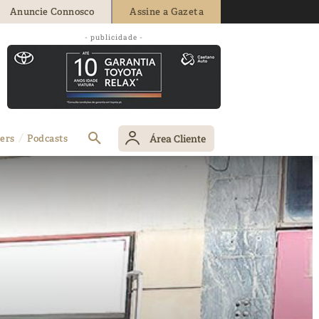
Anuncie Connosco
Assine a Gazeta
- publicidade -
Área Cliente
ers
Podcasts