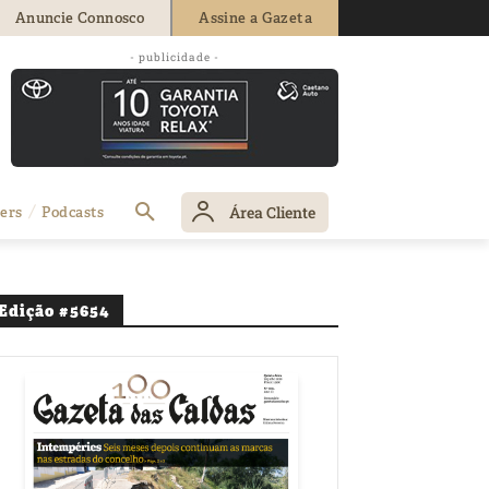
Anuncie Connosco
Assine a Gazeta
- publicidade -
Área Cliente
ers
Podcasts
Edição #5654