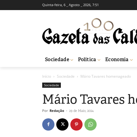
Quinta-feira, 6 _ Agosto _ 2026, 7:51
Sociedade
Política
Economia
Início
Sociedade
Mário Tavares homenageado
Sociedade
Mário Tavares 
Por
Redação
-
29 de Maio, 2024