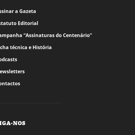
ssinar a Gazeta
statuto Editorial
ampanha “Assinaturas do Centenário”
icha técnica e História
odcasts
ewsletters
ontactos
IGA-NOS