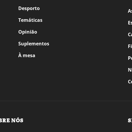
Desporto
A
Temáticas
E
Opinião
C
Suplementos
F
À mesa
P
N
C
BRE NÓS
S