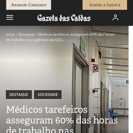
Anuncie Connosco
Assine a Gazeta
Início
Destaque
Médicos tarefeiros asseguram 60% das horas
de trabalho nas urgências da ULS...
DESTAQUE
SOCIEDADE
Médicos tarefeiros
asseguram 60% das horas
de trabalho nas