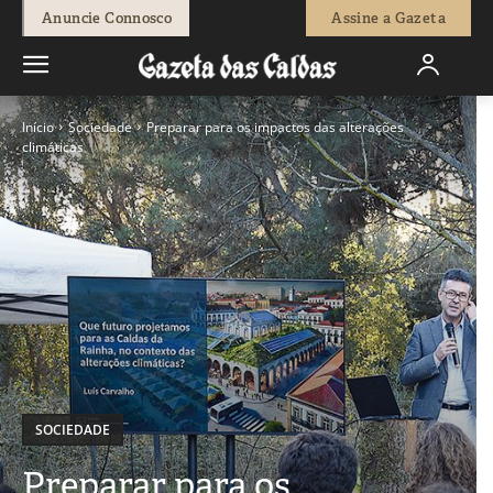
Anuncie Connosco
Assine a Gazeta
Início
Sociedade
Preparar para os impactos das alterações
climáticas
SOCIEDADE
Preparar para os