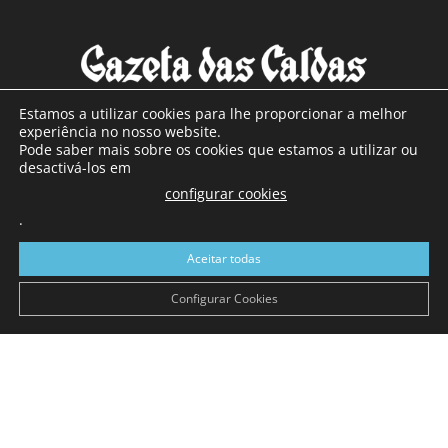
Estamos a utilizar cookies para lhe proporcionar a melhor
experiência no nosso website.
Pode saber mais sobre os cookies que estamos a utilizar ou
SOBRE NÓS
desactivá-los em
configurar cookies
Com sede nas Caldas da Rainha e mais de 90 anos de
.
existência, é o jornal regional com maior número de leitores
a sul de distrito de Leiria, com mais de 40.000 leitores por
Aceitar todas
toda a região Oeste. Jornal com distribuição em Portugal
Continental e assinatura online.
Configurar Cookies
SIGA-NOS