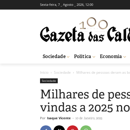
Sexta-feira, 7 _ Agosto _ 2026, 12:00
Sociedade
Política
Economia
Início
Sociedade
Milhares de pessoas deram as b
Sociedade
Milhares de pes
vindas a 2025 n
Por
Isaque Vicente
-
10 de Janeiro, 2025