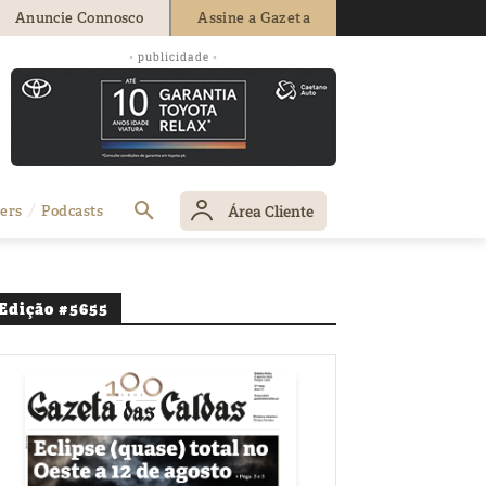
Anuncie Connosco
Assine a Gazeta
- publicidade -
Área Cliente
ers
Podcasts
Edição #5655