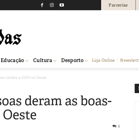
Parcerias
Educação
Cultura
Desporto
Loja Online
Newslett
oas-vindas a 2025 no Oeste
soas deram as boas-
o Oeste
0