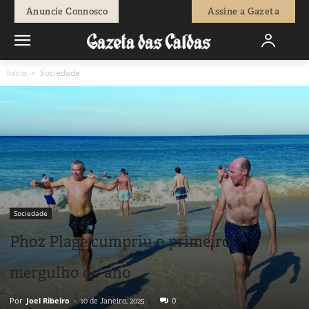
Anuncie Connosco
Assine a Gazeta
Início
Sociedade
Sociedade
Phoz Plage cumpriu o primeiro
mergulho do ano
Por
Joel Ribeiro
-
0
10 de Janeiro, 2025