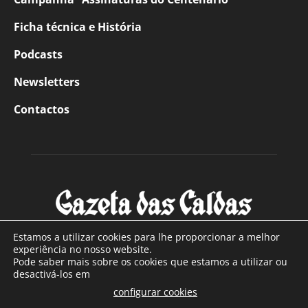
Ficha técnica e História
Podcasts
Newsletters
Contactos
Estamos a utilizar cookies para lhe proporcionar a melhor
experiência no nosso website.
Pode saber mais sobre os cookies que estamos a utilizar ou
SOBRE NÓS
desactivá-los em
configurar cookies
Com sede nas Caldas da Rainha e mais de 90 anos de