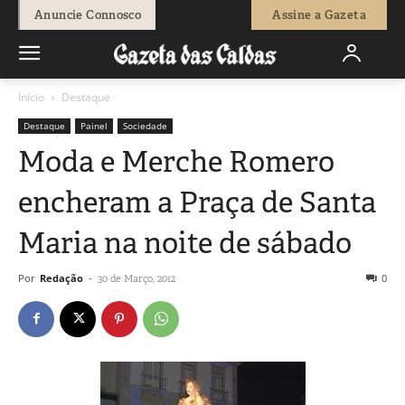
Anuncie Connosco
Assine a Gazeta
Início
Destaque
Destaque
Painel
Sociedade
Moda e Merche Romero
encheram a Praça de Santa
Maria na noite de sábado
Por
Redação
-
0
30 de Março, 2012