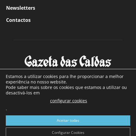
Newsletters
Contactos
Estamos a utilizar cookies para lhe proporcionar a melhor
experiência no nosso website.
Pode saber mais sobre os cookies que estamos a utilizar ou
SOBRE NÓS
desactivá-los em
configurar cookies
Com sede nas Caldas da Rainha e mais de 90 anos de
.
existência, é o jornal regional com maior número de leitores
a sul de distrito de Leiria, com mais de 40.000 leitores por
Aceitar todas
toda a região Oeste. Jornal com distribuição em Portugal
Continental e assinatura online.
Configurar Cookies