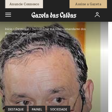
Anuncie Connosco
Assine a Gazeta
Início
Destaque
Nelson Cruz é o novo comandante dos
Bombeiros das Caldas
DESTAQUE
PAINEL
SOCIEDADE