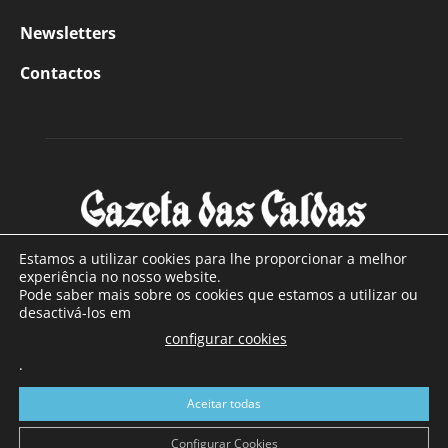
Newsletters
Contactos
Estamos a utilizar cookies para lhe proporcionar a melhor
experiência no nosso website.
Pode saber mais sobre os cookies que estamos a utilizar ou
SOBRE NÓS
desactivá-los em
configurar cookies
Com sede nas Caldas da Rainha e mais de 90 anos de
.
existência, é o jornal regional com maior número de leitores
a sul de distrito de Leiria, com mais de 40.000 leitores por
Aceitar todas
toda a região Oeste. Jornal com distribuição em Portugal
Continental e assinatura online.
Configurar Cookies