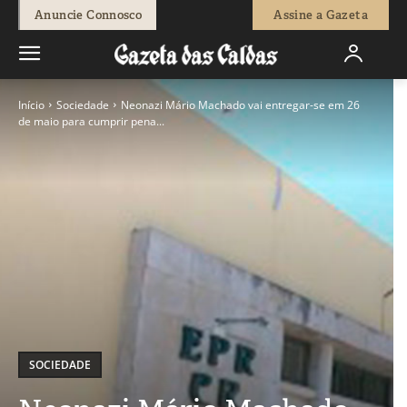
Anuncie Connosco
Assine a Gazeta
Início
Sociedade
Neonazi Mário Machado vai entregar-se em 26
de maio para cumprir pena...
SOCIEDADE