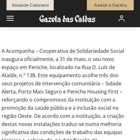
-
Redação
29 de Maio, 2025
194
0
Anuncie Connosco
Assine a Gazeta
Início
Sociedade
Novas instalações reforçam resposta social da
Acompanha
A Acompanha – Cooperativa de Solidariedade Social
inaugura oficialmente, a 31 de maio, o seu novo
espaço em Peniche, localizado na Rua D. Luís de
Ataíde, n.º 13B. Este equipamento acolhe três dos
seus projetos de intervenção comunitária – Sidade
Alerta, Porto Mais Seguro e Peniche Housing First –
reforçando o compromisso da instituição com a
promoção da saúde pública e a inclusão social na
região Oeste. De acordo com a instituição, a criação
destas novas instalações traduz-se numa melhoria
significativa das condições de trabalho das equipas