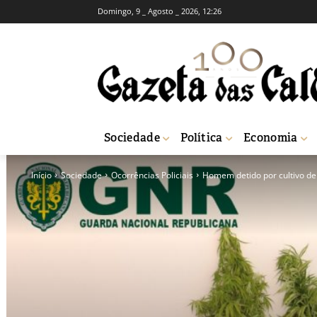
Domingo, 9 _ Agosto _ 2026, 12:26
Sociedade
Política
Economia
Início
Sociedade
Ocorrências Policiais
Homem detido por cultivo de