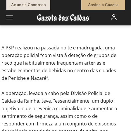
-
Redação
24 de Julho, 2023
831
0
Anuncie Connosco
Assine a Gazeta
Início
Sociedade
Ocorrências Policiais
PSP realizou ação na
noite de Peniche e Nazaré
A PSP realizou na passada noite e madrugada, uma
operação policial “com vista à deteção de grupos de
risco que habitualmente frequentam artérias e
estabelecimentos de bebidas no centro das cidades
de Peniche e Nazaré”.
A operação, levada a cabo pela Divisão Policial de
Caldas da Rainha, teve, “essencialmente, um duplo
objetivo: o de prevenir a criminalidade e aumentar o
sentimento de segurança, assim como o de
responder com firmeza a um conjunto de episódios