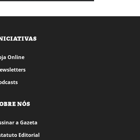
NICIATIVAS
oja Online
ewsletters
odcasts
OBRE NÓS
ssinar a Gazeta
statuto Editorial