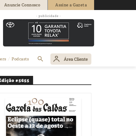
Anuncie Connosco
Assine a Gazeta
- publicidade -
Área Cliente
ers
Podcasts
Edição #5655