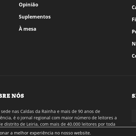
Opinião
C
Suplementos
F
À mesa
P
N
C
BRE NÓS
S
sede nas Caldas da Rainha e mais de 90 anos de
tência, é o jornal regional com maior número de leitores a
de distrito de Leiria, com mais de 40.000 leitores por toda
gião Oeste. Jornal com distribuição em Portugal
ionar a melhor experiência no nosso website.