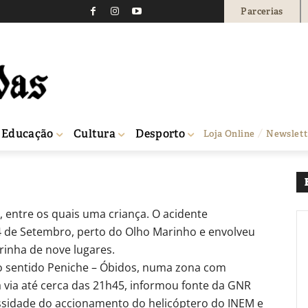
Parcerias
 acidente no IP6
99
0
Educação
Cultura
Desporto
Loja Online
Newslett
, entre os quais uma criança. O acidente
4 de Setembro, perto do Olho Marinho e envolveu
rinha de nove lugares.
no sentido Peniche – Óbidos, numa zona com
a via até cerca das 21h45, informou fonte da GNR
essidade do accionamento do helicóptero do INEM e