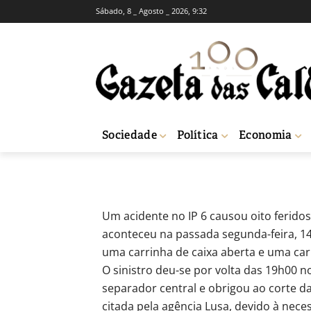
Sábado, 8 _ Agosto _ 2026, 9:32
BREVES
SOCIEDADE
Oito feridos em
-
Joel Ribeiro
18 de Setembro, 2015
6
Sociedade
Política
Economia
Início
Breves
Oito feridos em acidente no IP6
Um acidente no IP 6 causou oito feridos
aconteceu na passada segunda-feira, 1
uma carrinha de caixa aberta e uma car
O sinistro deu-se por volta das 19h00 
separador central e obrigou ao corte d
citada pela agência Lusa, devido à nec