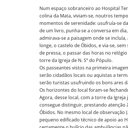
Num espaço sobranceiro ao Hospital Ter
colina da Mata, viviam-se, noutros tempo
momentos de serenidade: usufruía-se da 
de um livro, punha-se a conversa em dia,
admirava-se a paisagem onde se incluía,
longe, o castelo de Óbidos, e via-se, sem 
de pressa, o passar das horas no relógio
torre da Igreja de N. Sª do Pópulo.
Os passeantes vistos na primeira imagem
serão cidadãos locais ou aquistas a ter
serão turistas usufruindo os bons ares 
Os horizontes do local foram-se fechand
Agora, desse local, com a torre da Igreja 
consegue distinguir, prestando atenção à
Óbidos. No mesmo local de observação
pequeno edificado técnico de apoio ao H
certamente o bulício das ambulâncias nã