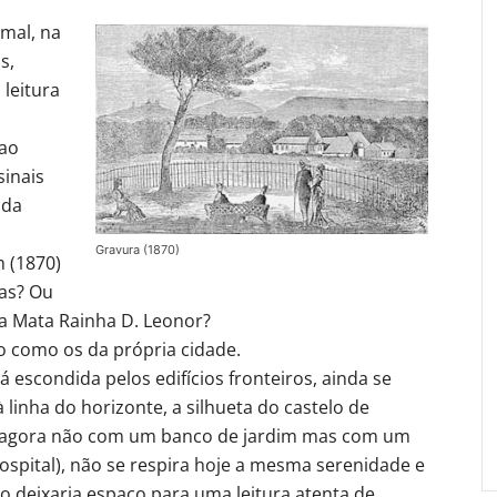
mal, na
s,
leitura
 ao
sinais
 da
Gravura (1870)
 (1870)
mas? Ou
da Mata Rainha D. Leonor?
o como os da própria cidade.
já escondida pelos edifícios fronteiros, ainda se
 linha do horizonte, a silhueta do castelo de
 (agora não com um banco de jardim mas com um
ospital), não se respira hoje a mesma serenidade e
o deixaria espaço para uma leitura atenta de