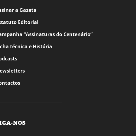
ssinar a Gazeta
statuto Editorial
ampanha “Assinaturas do Centenário”
icha técnica e História
odcasts
ewsletters
ontactos
IGA-NOS