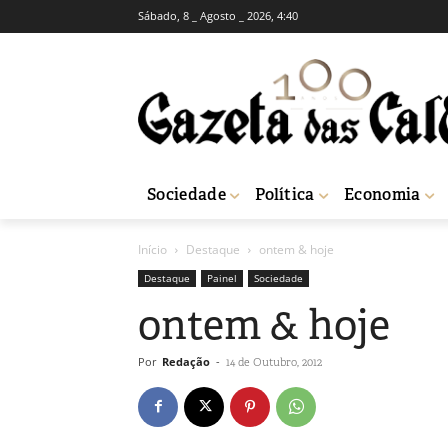
Sábado, 8 _ Agosto _ 2026, 4:40
Sociedade
Política
Economia
Início
Destaque
ontem & hoje
Destaque
Painel
Sociedade
ontem & hoje
Por
Redação
-
14 de Outubro, 2012