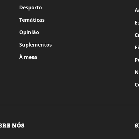
Desporto
A
Temáticas
E
Opinião
C
Suplementos
F
À mesa
P
N
C
BRE NÓS
S