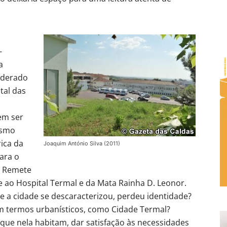
-
a
siderado
tal das
em ser
esmo
ica da
Joaquim António Silva (2011)
ara o
. Remete
 ao Hospital Termal e da Mata Rainha D. Leonor.
 a cidade se descaracterizou, perdeu identidade?
m termos urbanísticos, como Cidade Termal?
 que nela habitam, dar satisfação às necessidades