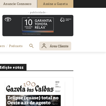
Anuncie Connosco
Assine a Gazeta
- publicidade -
Área Cliente
ers
Podcasts
Edição #5655