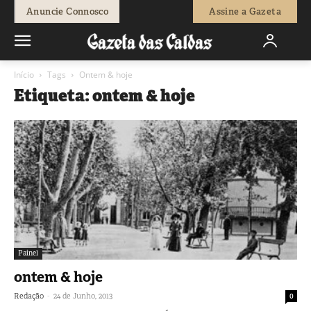
Anuncie Connosco
Assine a Gazeta
Início
Tags
Ontem & hoje
Etiqueta: ontem & hoje
Painel
ontem & hoje
-
Redação
24 de Junho, 2013
0