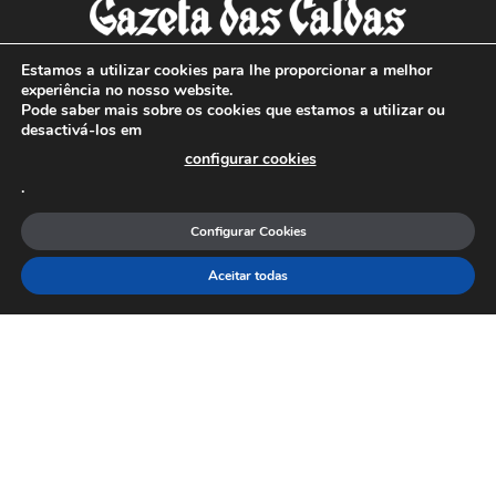
Estamos a utilizar cookies para lhe proporcionar a melhor
experiência no nosso website.
Pode saber mais sobre os cookies que estamos a utilizar ou
SOBRE NÓS
desactivá-los em
configurar cookies
Com sede nas Caldas da Rainha e mais de 90 anos de
.
existência, é o jornal regional com maior número de leitores
a sul de distrito de Leiria, com mais de 40.000 leitores por
Configurar Cookies
toda a região Oeste. Jornal com distribuição em Portugal
Continental e assinatura online.
Aceitar todas
SIGA-NOS
© Gazeta das Caldas - 2026