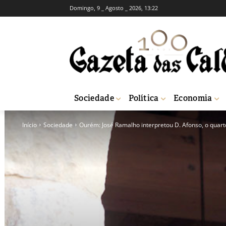
Domingo, 9 _ Agosto _ 2026, 13:22
Sociedade
Política
Economia
Início
Sociedade
Ourém: José Ramalho interpretou D. Afonso, o qua