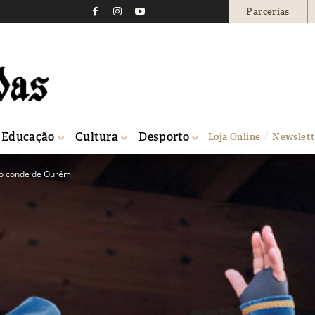
Parcerias
Educação
Cultura
Desporto
Loja Online
Newslett
rto conde de Ourém