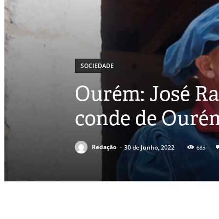
SOCIEDADE
Ourém: José Ra
conde de Ouré
-
Redação
30 de Junho, 2022
685