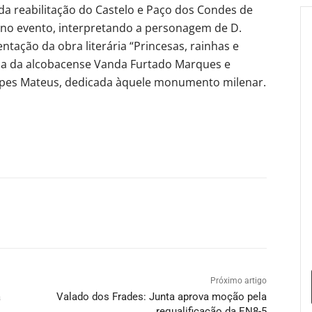
da reabilitação do Castelo e Paço dos Condes de
 no evento, interpretando a personagem de D.
tação da obra literária “Princesas, rainhas e
ia da alcobacense Vanda Furtado Marques e
Lopes Mateus, dedicada àquele monumento milenar.
Próximo artigo
a
Valado dos Frades: Junta aprova moção pela
requalificação da EN8-5