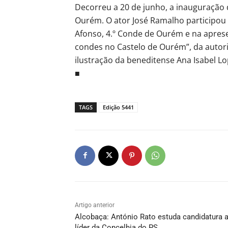
Decorreu a 20 de junho, a inauguração 
Ourém. O ator José Ramalho participou
Afonso, 4.º Conde de Ourém e na apresen
condes no Castelo de Ourém”, da autor
ilustração da beneditense Ana Isabel 
■
TAGS
Edição 5441
Artigo anterior
Alcobaça: António Rato estuda candidatura 
líder da Concelhia do PS