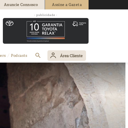
Anuncie Connosco
Assine a Gazeta
- publicidade -
Área Cliente
ers
Podcasts