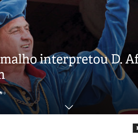
malho interpretou D. Af
m
0