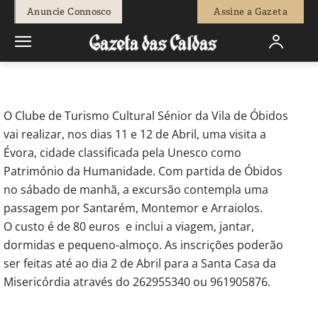
-
Fátima Ferreira
20 de Março, 2015
705
0
Anuncie Connosco
Assine a Gazeta
Início
Actuais
Passeio a Évora
O Clube de Turismo Cultural Sénior da Vila de Óbidos
vai realizar, nos dias 11 e 12 de Abril, uma visita a
Évora, cidade classificada pela Unesco como
Património da Humanidade. Com partida de Óbidos
no sábado de manhã, a excursão contempla uma
passagem por Santarém, Montemor e Arraiolos.
O custo é de 80 euros e inclui a viagem, jantar,
dormidas e pequeno-almoço. As inscrições poderão
ser feitas até ao dia 2 de Abril para a Santa Casa da
Misericórdia através do 262955340 ou 961905876.