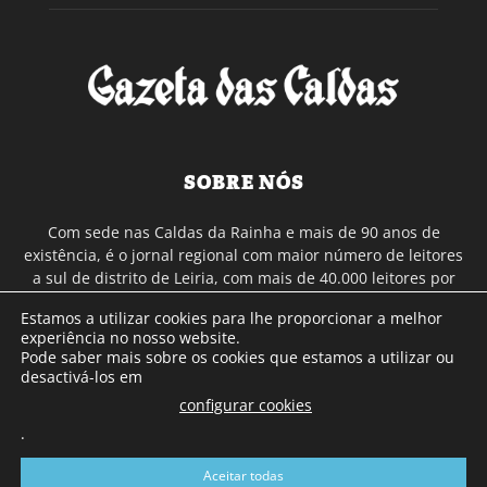
SOBRE NÓS
Com sede nas Caldas da Rainha e mais de 90 anos de
existência, é o jornal regional com maior número de leitores
a sul de distrito de Leiria, com mais de 40.000 leitores por
toda a região Oeste. Jornal com distribuição em Portugal
Estamos a utilizar cookies para lhe proporcionar a melhor
Continental e assinatura online.
experiência no nosso website.
Pode saber mais sobre os cookies que estamos a utilizar ou
desactivá-los em
SIGA-NOS
configurar cookies
.
Aceitar todas