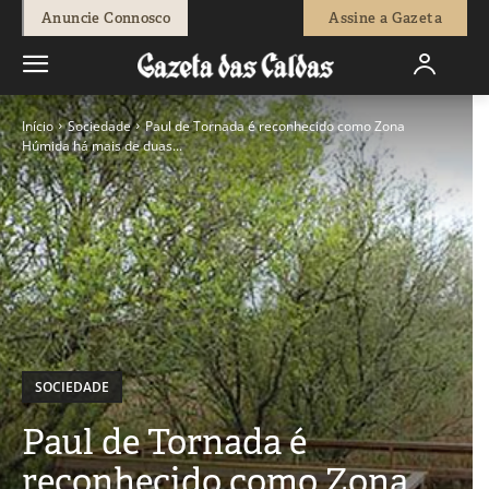
Anuncie Connosco
Assine a Gazeta
Início
Sociedade
Paul de Tornada é reconhecido como Zona
Húmida há mais de duas...
SOCIEDADE
Paul de Tornada é
reconhecido como Zona