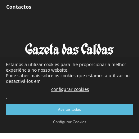
Contactos
Estamos a utilizar cookies para lhe proporcionar a melhor
experiência no nosso website.
Pode saber mais sobre os cookies que estamos a utilizar ou
SOBRE NÓS
desactivá-los em
configurar cookies
Com sede nas Caldas da Rainha e mais de 90 anos de
.
existência, é o jornal regional com maior número de leitores
a sul de distrito de Leiria, com mais de 40.000 leitores por
Aceitar todas
toda a região Oeste. Jornal com distribuição em Portugal
Continental e assinatura online.
Configurar Cookies