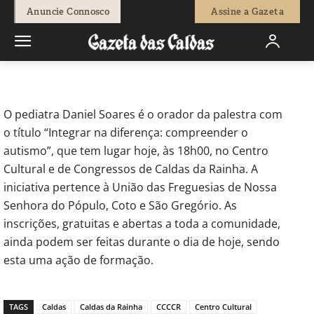
-
Redação
15 de Outubro, 2020
596
0
Anuncie Connosco
Assine a Gazeta
Início
Sociedade
Pediatra Daniel Soares dá hoje palestra no
Centro Cultural
O pediatra Daniel Soares é o orador da palestra com
o título “Integrar na diferença: compreender o
autismo”, que tem lugar hoje, às 18h00, no Centro
Cultural e de Congressos de Caldas da Rainha. A
iniciativa pertence à União das Freguesias de Nossa
Senhora do Pópulo, Coto e São Gregório. As
inscrições, gratuitas e abertas a toda a comunidade,
ainda podem ser feitas durante o dia de hoje, sendo
esta uma ação de formação.
TAGS
Caldas
Caldas da Rainha
CCCCR
Centro Cultural