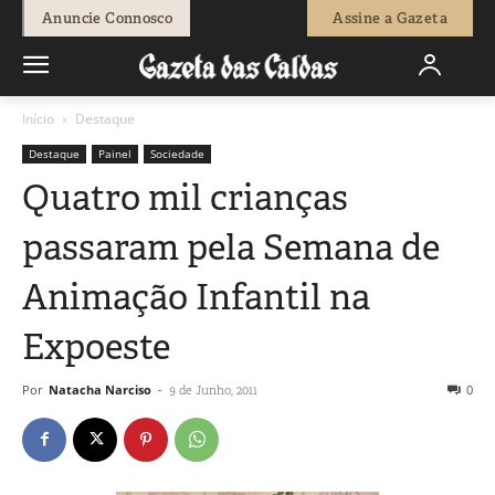
Anuncie Connosco
Assine a Gazeta
Início
Destaque
Destaque
Painel
Sociedade
Quatro mil crianças
passaram pela Semana de
Animação Infantil na
Expoeste
Por
Natacha Narciso
-
0
9 de Junho, 2011