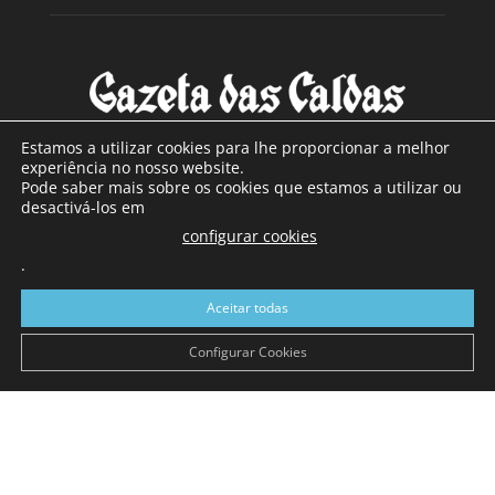
Estamos a utilizar cookies para lhe proporcionar a melhor
experiência no nosso website.
Pode saber mais sobre os cookies que estamos a utilizar ou
SOBRE NÓS
desactivá-los em
configurar cookies
Com sede nas Caldas da Rainha e mais de 90 anos de
.
existência, é o jornal regional com maior número de leitores
a sul de distrito de Leiria, com mais de 40.000 leitores por
Aceitar todas
toda a região Oeste. Jornal com distribuição em Portugal
Continental e assinatura online.
Configurar Cookies
SIGA-NOS