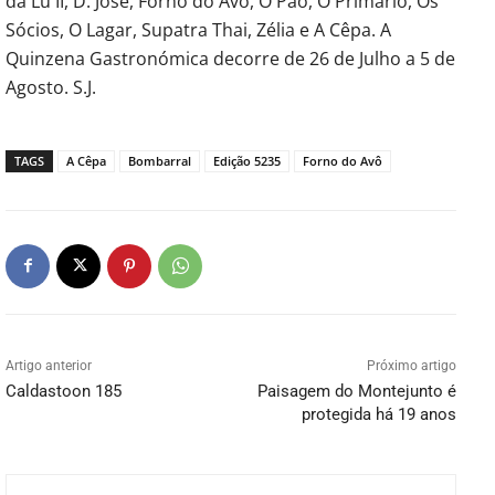
da Lú II, D. José, Forno do Avô, O Pão, O Primário, Os
Sócios, O Lagar, Supatra Thai, Zélia e A Cêpa. A
Quinzena Gastronómica decorre de 26 de Julho a 5 de
Agosto. S.J.
TAGS
A Cêpa
Bombarral
Edição 5235
Forno do Avô
Artigo anterior
Próximo artigo
Caldastoon 185
Paisagem do Montejunto é
protegida há 19 anos