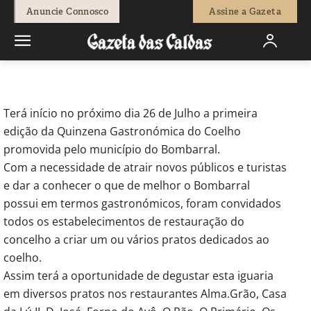
-
Redação
20 de Julho, 2018
699
0
Anuncie Connosco
Assine a Gazeta
Início
Sociedade
Quinzena Gastronómica do Coelho no
Bombarral
Terá início no próximo dia 26 de Julho a primeira
edição da Quinzena Gastronómica do Coelho
promovida pelo município do Bombarral.
Com a necessidade de atrair novos públicos e turistas
e dar a conhecer o que de melhor o Bombarral
possui em termos gastronómicos, foram convidados
todos os estabelecimentos de restauração do
concelho a criar um ou vários pratos dedicados ao
coelho.
Assim terá a oportunidade de degustar esta iguaria
em diversos pratos nos restaurantes Alma.Grão, Casa