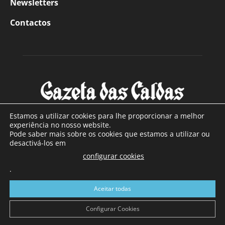
Newsletters
Contactos
Estamos a utilizar cookies para lhe proporcionar a melhor
experiência no nosso website.
Pode saber mais sobre os cookies que estamos a utilizar ou
SOBRE NÓS
desactivá-los em
configurar cookies
Com sede nas Caldas da Rainha e mais de 90 anos de
.
existência, é o jornal regional com maior número de leitores
a sul de distrito de Leiria, com mais de 40.000 leitores por
Aceitar todas
toda a região Oeste. Jornal com distribuição em Portugal
Continental e assinatura online.
Configurar Cookies