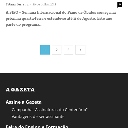
-
Fátima Ferreira
20 de Julho, 2018
0
A SIPO – Semana Internacional do Piano de Óbidos começa na
próxima quarta-feira e estende-se até 11 de Agosto. Este ano
parte do programa...
1
2
3
A GAZETA
Assine a Gazeta
Campanha “Assinaturas do Centenário”
Vantagens de ser assinante
Feira do Ensino e Formação