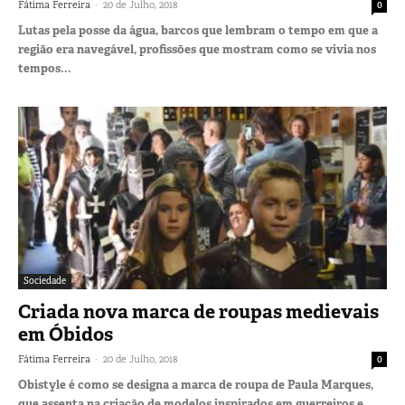
-
Fátima Ferreira
20 de Julho, 2018
0
Lutas pela posse da água, barcos que lembram o tempo em que a
região era navegável, profissões que mostram como se vivia nos
tempos...
Sociedade
Criada nova marca de roupas medievais
em Óbidos
-
Fátima Ferreira
20 de Julho, 2018
0
Obistyle é como se designa a marca de roupa de Paula Marques,
que assenta na criação de modelos inspirados em guerreiros e