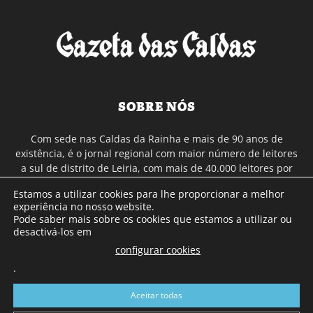
SOBRE NÓS
Com sede nas Caldas da Rainha e mais de 90 anos de
existência, é o jornal regional com maior número de leitores
a sul de distrito de Leiria, com mais de 40.000 leitores por
toda a região Oeste. Jornal com distribuição em Portugal
Estamos a utilizar cookies para lhe proporcionar a melhor
Continental e assinatura online.
experiência no nosso website.
Pode saber mais sobre os cookies que estamos a utilizar ou
desactivá-los em
SIGA-NOS
configurar cookies
.
Aceitar todas