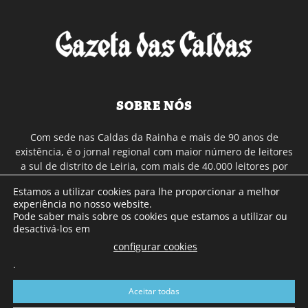
SOBRE NÓS
Com sede nas Caldas da Rainha e mais de 90 anos de
existência, é o jornal regional com maior número de leitores
a sul de distrito de Leiria, com mais de 40.000 leitores por
toda a região Oeste. Jornal com distribuição em Portugal
Estamos a utilizar cookies para lhe proporcionar a melhor
Continental e assinatura online.
experiência no nosso website.
Pode saber mais sobre os cookies que estamos a utilizar ou
desactivá-los em
SIGA-NOS
configurar cookies
.
Aceitar todas