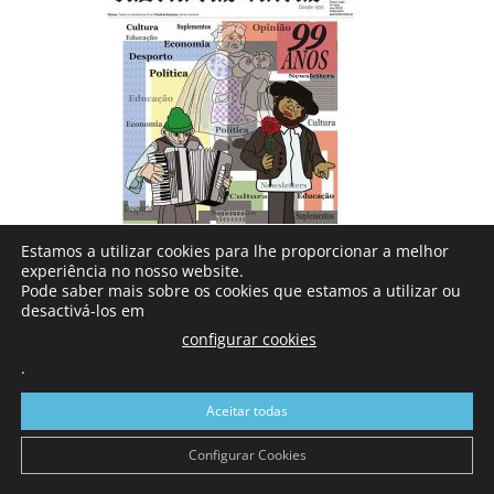
Estamos a utilizar cookies para lhe proporcionar a melhor
experiência no nosso website.
Pode saber mais sobre os cookies que estamos a utilizar ou
A primeira edição do mês de outubro trouxe aos
desactivá-los em
leitores um número especial que assinalou o 99º
configurar cookies
aniversário deste semanário. Pelas suas páginas o
.
tema da imprensa, sobretudo de âmbito regional,
Aceitar todas
esteve em destaque. Há uma entrevista à presidente
da Associação Portuguesa de Imprensa e textos de
Configurar Cookies
vários diretores de outros jornais que estão mais